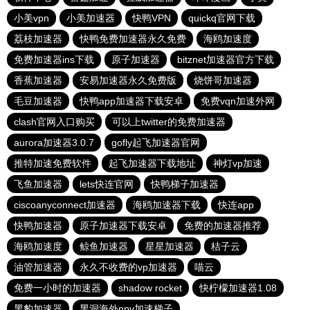
小美vpn
小美加速器
快鸭VPN
quickq官网下载
荔枝加速器
快鸭免费加速器永久免费
海鸥加速度
免费加速器ins下载
原子加速器
bitznet加速器官方下载
香蕉加速器
安易加速器永久免费版
烧饼哥加速器
毛豆加速器
快鸭app加速器下载安卓
免费vqn加速外网
clash官网入口购买
可以上twitter的免费加速器
aurora加速器3.0.7
gofly起飞加速器官网
推特加速免费软件
起飞加速器下载地址
神灯vp加速
飞鱼加速器
lets快连官网
快鸭梯子加速器
ciscoanyconnect加速器
海鸥加速器下载
快连app
快鸭加速器
原子加速器下载安卓
免费的加速器推荐
海鸥加速度
鲸鱼加速器
星星加速器
桔子云
油管加速器
永久不收费的vp加速器
喵云
免费一小时的加速器
shadow rocket
快柠檬加速器1.08
黑豹加速器
黑洞海外npv加速梯子