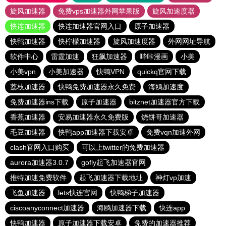
旋风加速器
免费vps加速器外网苹果版
旋风加速度器
快连加速器
快连加速器官网入口
原子加速器
快鸭加速器
快柠檬加速器
旋风加速度器
外网网址导航
软件中心
雷霆加速
狂飙加速器
哔咔漫画
小美
小美vpn
小美加速器
快鸭VPN
quickq官网下载
荔枝加速器
快鸭免费加速器永久免费
海鸥加速度
免费加速器ins下载
原子加速器
bitznet加速器官方下载
香蕉加速器
安易加速器永久免费版
烧饼哥加速器
毛豆加速器
快鸭app加速器下载安卓
免费vqn加速外网
clash官网入口购买
可以上twitter的免费加速器
aurora加速器3.0.7
gofly起飞加速器官网
推特加速免费软件
起飞加速器下载地址
神灯vp加速
飞鱼加速器
lets快连官网
快鸭梯子加速器
ciscoanyconnect加速器
海鸥加速器下载
快连app
快鸭加速器
原子加速器下载安卓
免费的加速器推荐