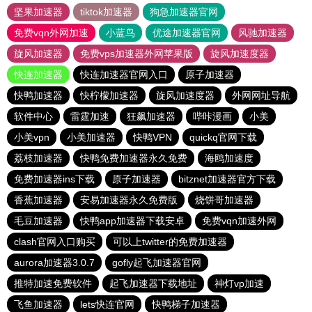
坚果加速器
tiktok加速器
狗急加速器官网
免费vqn外网加速
小蓝鸟
优途加速器官网
风驰加速器
旋风加速器
免费vps加速器外网苹果版
旋风加速度器
快连加速器
快连加速器官网入口
原子加速器
快鸭加速器
快柠檬加速器
旋风加速度器
外网网址导航
软件中心
雷霆加速
狂飙加速器
哔咔漫画
小美
小美vpn
小美加速器
快鸭VPN
quickq官网下载
荔枝加速器
快鸭免费加速器永久免费
海鸥加速度
免费加速器ins下载
原子加速器
bitznet加速器官方下载
香蕉加速器
安易加速器永久免费版
烧饼哥加速器
毛豆加速器
快鸭app加速器下载安卓
免费vqn加速外网
clash官网入口购买
可以上twitter的免费加速器
aurora加速器3.0.7
gofly起飞加速器官网
推特加速免费软件
起飞加速器下载地址
神灯vp加速
飞鱼加速器
lets快连官网
快鸭梯子加速器